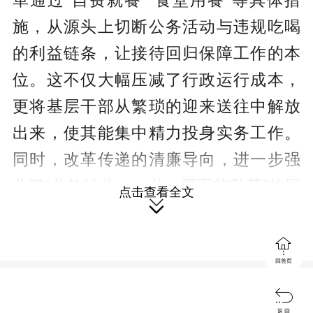
革通过“自费就餐”“食堂用餐”等具体措
施，从源头上切断公务活动与违规吃喝
的利益链条，让接待回归保障工作的本
位。这不仅大幅压减了行政运行成本，
更将基层干部从繁琐的迎来送往中解放
出来，使其能集中精力投身实务工作。
同时，改革传递的清廉导向，进一步强
化了“公款姓公、一分一厘不能乱花”的纪
点击查看全文

律共识。

然而，任何改革在落地过程中都需
回首页
警惕变形、走样倾向。部分地区可能会

将“不陪同”极端化为“避而不见”，使政策
返 回